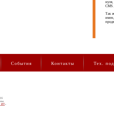
нуля
CMS.
Так ж
имен,
прод
События
Контакты
Тех. по
016
ены.
р ИТ
»