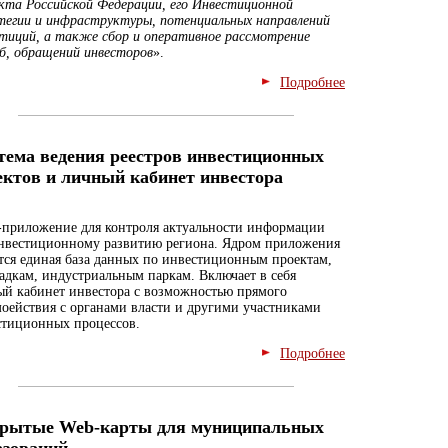
кта Российской Федерации, его Инвестицион­ной
тегии и инфраструктуры, потенциальных направлений
тиций, а также сбор и оперативное рассмотрение
б, обращений инвесторов
».
Подробнее
тема ведения реестров инвестиционных
ектов и личный кабинет инвестора
приложение для контроля актуальности информации
нвестиционному развитию региона. Ядром приложения
тся единая база данных по инвестиционным проектам,
дкам, индустриальным паркам. Включает в себя
ый кабинет инвестора с возможностью прямого
оействия с органами власти и другими участниками
стиционных процессов.
Подробнее
рытые Web-карты для муниципальных