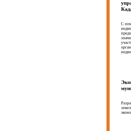
упр
Кад
С по
недви
пред
знач
участ
орган
недв
Эко
мун
Разра
земе
эконо