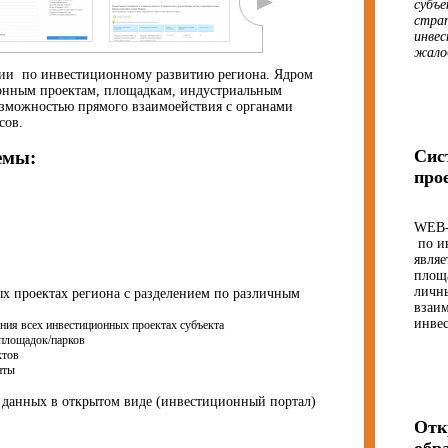
субъе
стра
инвес
жало
ии по инвестиционному развитию региона. Ядром
ионным проектам, площадкам, индустриальным
возможностью прямого взаимоействия с органами
сов.
Сис
емы:
про
WEB-
по и
являе
площа
личн
х проектах региона с разделением по различным
взаим
инве
ния всех инвестиционных проектах субъекта
площадок/парков
ктов
нты
 данных в открытом виде (инвестиционный портал)
Отк