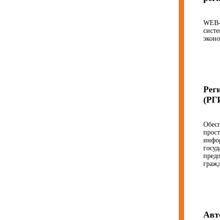
WEB-
систе
эконо
Рег
(РГ
Обесп
прост
инфо
госуд
пред
гражд
Авт