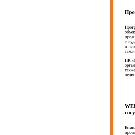
Про
Прог
объе
предн
госуд
и исп
закон
ПК «
орган
также
недв
WEB
гос
Компа
прое