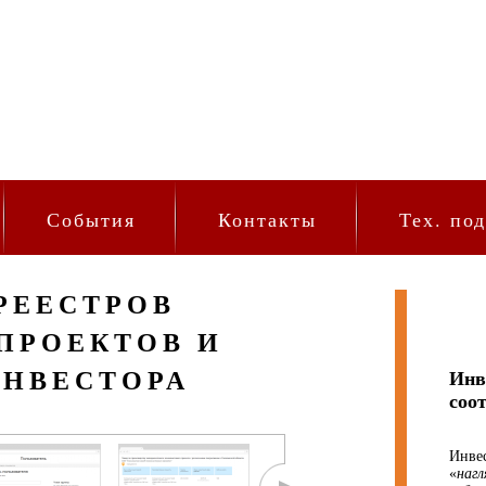
События
Контакты
Тех. по
РЕЕСТРОВ
ПРОЕКТОВ И
ИНВЕСТОРА
Инв
соо
Инве
«
нагл