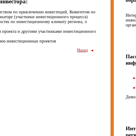
обр
инвестора:
нтством по привлечению инвестиций, Комитетом по
Инте
наторе (участники инвестиционного процесса)
инве
остях по инвестиционному климату региона, о
орган
 проекта и другими участниками инвестиционного
нию инвестиционных проектов
Назад
Пас
инф
Демо
Инт
рег